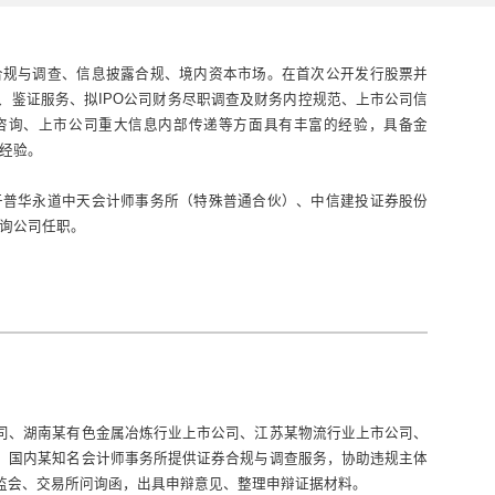
合规与调查、信息披露合规、境内资本市场。在首次公开发行股票并
阅、鉴证服务、拟IPO公司财务尽职调查及财务内控规范、上市公司信
咨询、上市公司重大信息内部传递等方面具有丰富的经验，具备金
经验。
于普华永道中天会计师事务所（特殊普通合伙）、中信建投证券股份
询公司任职。
司、湖南某有色金属冶炼行业上市公司、江苏某物流行业上市公司、
、国内某知名会计师事务所提供证券合规与调查服务，协助违规主体
监会、交易所问询函，出具申辩意见、整理申辩证据材料。